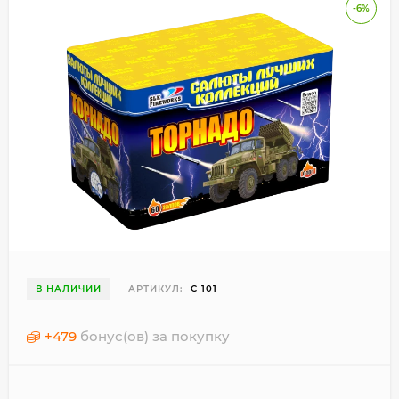
-6%
В НАЛИЧИИ
АРТИКУЛ:
С 101
+
479
бонус(ов) за покупку