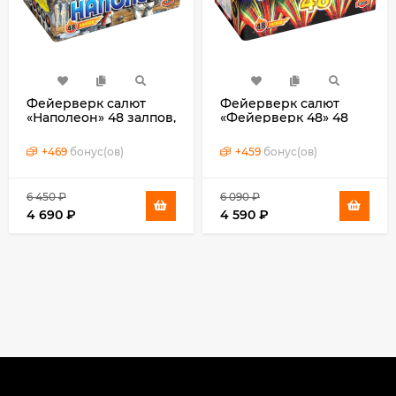
Фейерверк салют
Фейерверк салют
«Наполеон» 48 залпов,
«Фейерверк 48» 48
1" калибр
залпов, 1" калибр
+
469
бонус(ов)
+
459
бонус(ов)
6 450
₽
6 090
₽
4 690
₽
4 590
₽