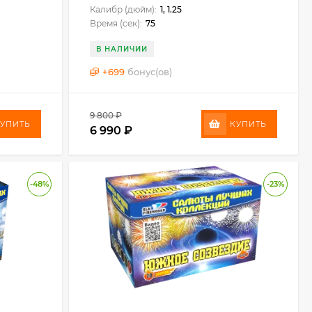
Калибр (дюйм):
1, 1.25
Время (сек):
75
В НАЛИЧИИ
+
699
бонус(ов)
9 800
₽
УПИТЬ
КУПИТЬ
6 990
₽
-48%
-23%