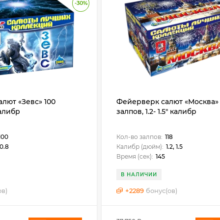
-30%
лют «Зевс» 100
Фейерверк салют «Москва» 
калибр
залпов, 1.2- 1.5" калибр
100
Кол-во залпов:
118
0.8
Калибр (дюйм):
1.2, 1.5
Время (сек):
145
В НАЛИЧИИ
ов)
+
2289
бонус(ов)