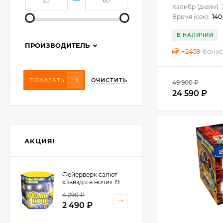
Калибр (дюйм):
Время (сек):
140
В НАЛИЧИИ
ПРОИЗВОДИТЕЛЬ
+
2459
бонус
ОЧИСТИТЬ
ПОКАЗАТЬ
49 900
₽
24 590
₽
АКЦИЯ!
Фейерверк салют
«Звёзды в ночи» 19
залпов, 1.25" калибр
4 290
₽
2 490
₽