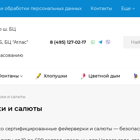
и обработки персональных данных
Контакты
Еще
о ш. БЦ
6, БЦ "Атлас"
8 (495) 127-02-17
ласованию
Фонтаны
Хлопушки
Цветной дым
рки и салюты
и и салюты
о сертифицированные фейерверки и салюты — безопасны