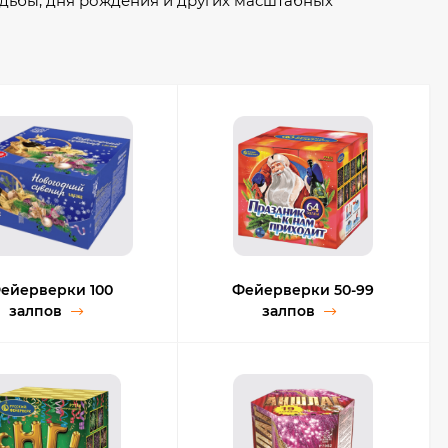
вадьбы, дня рождения и других масштабных
оизводители — гарантия качества.
ейерверки 100
Фейерверки 50-99
залпов
залпов