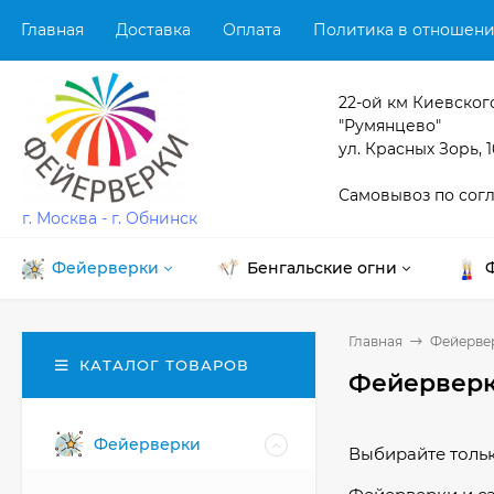
Главная
Доставка
Оплата
Политика в отношени
22-ой км Киевског
"Румянцево"
ул. Красных Зорь, 1
Самовывоз по сог
г. Москва - г. Обнинск
Фейерверки
Бенгальские огни
Главная
Фейерве
КАТАЛОГ ТОВАРОВ
Фейерверк
Фейерверки
Выбирайте тольк