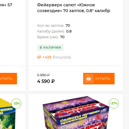
ия» 57
Фейерверк салют «Южное
созвездие» 70 залпов, 0.8" калибр
Кол-во залпов:
70
Калибр (дюйм):
0.8
Время (сек):
70
В НАЛИЧИИ
+
459
бонус(ов)
5 990
₽
УПИТЬ
КУПИТЬ
4 590
₽
-33%
-37%