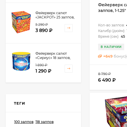
Фейерверк са
залпов, 1-1.25
Фейерверк салют
«JACKPOT» 25 залпов,
1.25" калибр
5 290
₽
Кол-во залпов:
3 890
₽
Калибр (дюйм):
Время (сек):
45
В НАЛИЧИИ
Фейерверк салют
+
649
бонус(
«Сириус» 18 залпов,
0.8" калибр
1 890
₽
1 290
₽
8 790
₽
6 490
₽
ТЕГИ
100 залпов
118 залпов