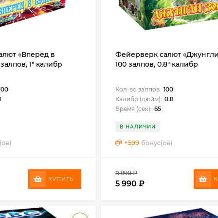
алют «Вперед в
Фейерверк салют «Джунгли
залпов, 1" калибр
100 залпов, 0.8" калибр
100
Кол-во залпов:
100
1
Калибр (дюйм):
0.8
Время (сек):
65
В НАЛИЧИИ
(ов)
+
599
бонус(ов)
8 990
₽
КУПИТЬ
К
5 990
₽