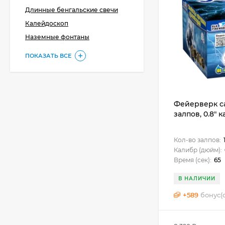
Длинные бенгальские свечи
Калейдоскоп
Наземные фонтаны
ПОКАЗАТЬ ВСЕ
Фейерверк са
залпов, 0.8" 
Кол-во залпов:
Калибр (дюйм):
Время (сек):
65
В НАЛИЧИИ
+
589
бонус(