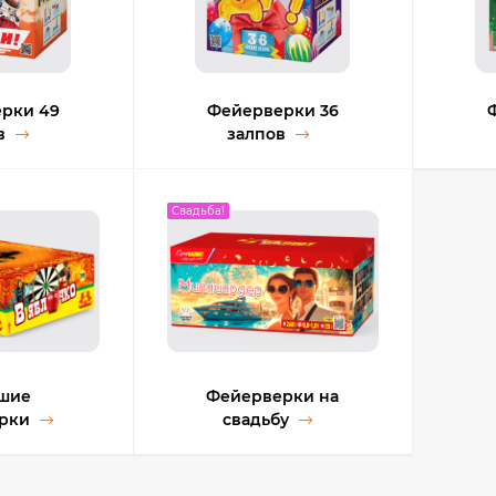
рки 49
Фейерверки 36
в
залпов
Свадьба!
шие
Фейерверки на
рки
cвадьбу