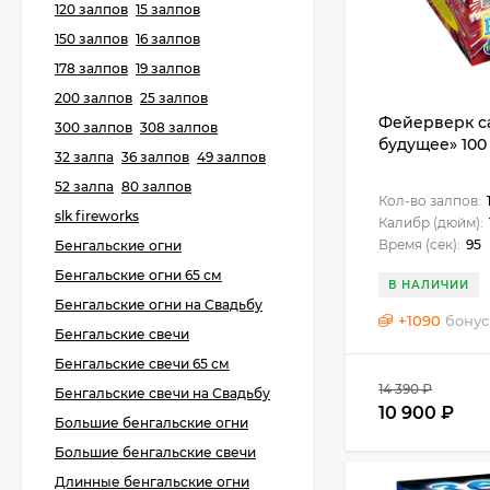
120 залпов
15 залпов
150 залпов
16 залпов
178 залпов
19 залпов
200 залпов
25 залпов
Фейерверк с
300 залпов
308 залпов
будущее» 100 
32 залпа
36 залпов
49 залпов
52 залпа
80 залпов
Кол-во залпов:
slk fireworks
Калибр (дюйм):
Время (сек):
95
Бенгальские огни
Бенгальские огни 65 см
В НАЛИЧИИ
Бенгальские огни на Свадьбу
+
1090
бонус
Бенгальские свечи
Бенгальские свечи 65 см
14 390
₽
Бенгальские свечи на Свадьбу
10 900
₽
Большие бенгальские огни
Большие бенгальские свечи
Длинные бенгальские огни