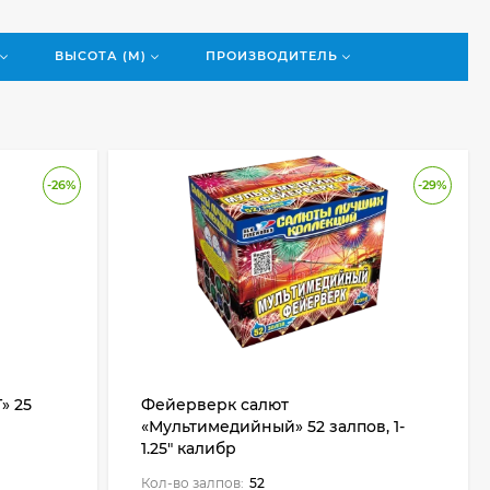
ВЫСОТА (М)
ПРОИЗВОДИТЕЛЬ
-26%
-29%
» 25
Фейерверк салют
«Мультимедийный» 52 залпов, 1-
1.25" калибр
Кол-во залпов:
52