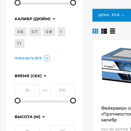
ЦЕНА, РУБ.
КАЛИБР (ДЮЙМ)
0.6
0.7
0.8
1
1.1
ПОКАЗАТЬ ВСЕ
ВРЕМЯ (СЕК)
—
Фейерверк с
«Противостоян
ВЫСОТА (М)
калибр
Кол-во залпов:
—