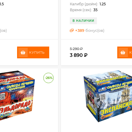
1.5
Калибр (дюйм):
1.25
Время (сек):
35
В НАЛИЧИИ
(ов)
+
389
бонус(ов)
5 290
₽
КУПИТЬ
К
3 890
₽
-26%