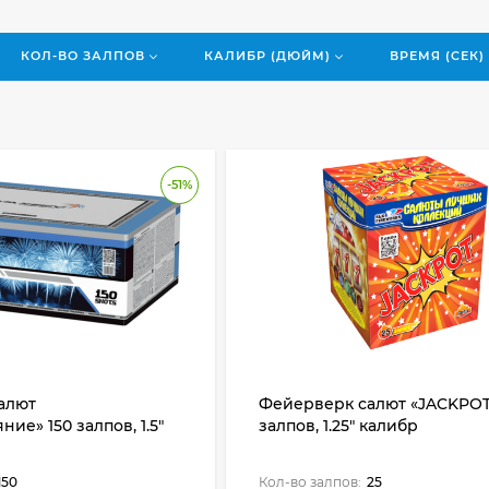
КОЛ-ВО ЗАЛПОВ
КАЛИБР (ДЮЙМ)
ВРЕМЯ (СЕК)
-51%
алют
Фейерверк салют «JACKPOT
ие» 150 залпов, 1.5"
залпов, 1.25" калибр
150
Кол-во залпов:
25