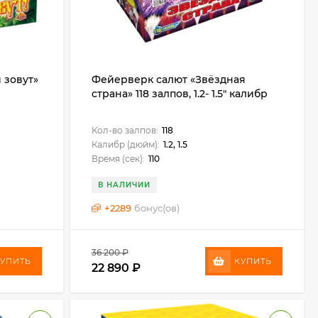
 зовут»
Фейерверк салют «Звёздная
страна» 118 залпов, 1.2- 1.5" калибр
Кол-во залпов:
118
Калибр (дюйм):
1.2, 1.5
Время (сек):
110
В НАЛИЧИИ
+
2289
бонус(ов)
36 200
₽
УПИТЬ
КУПИТЬ
22 890
₽