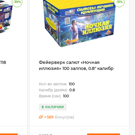
-39%
-31%
118
Фейерверк салют «Ночная
иллюзия» 100 залпов, 0.8" калибр
Кол-во залпов:
100
Калибр (дюйм):
0.8
Время (сек):
100
В НАЛИЧИИ
+
589
бонус(ов)