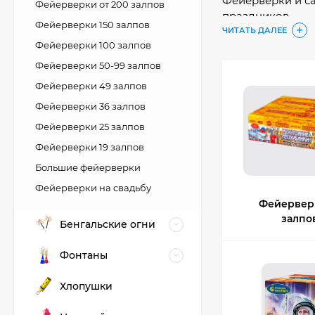
Фейерверки и са
Фейерверки от 200 залпов
праздников.
Фейерверки 150 залпов
ЧИТАТЬ ДАЛЕЕ
Заказывайте онл
Фейерверки 100 залпов
Фейерверки 50-99 залпов
Низкие цены — т
Фейерверки 49 залпов
Фейерверки 36 залпов
Фейерверки 25 залпов
Фейерверки 19 залпов
Большие фейерверки
Фейерверки на cвадьбу
Фейерверк
залпо
Бенгальские огни
Фонтаны
Хлопушки