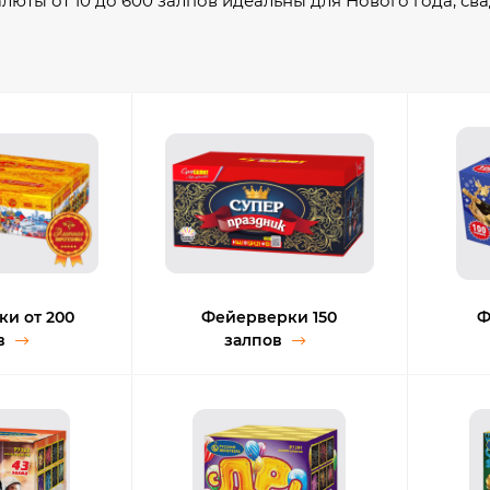
люты от 10 до 600 залпов идеальны для Нового года, с
айн — доставка по всей России. Только проверенные пр
олько прямые поставки.
и от 200
Фейерверки 150
Ф
в
залпов