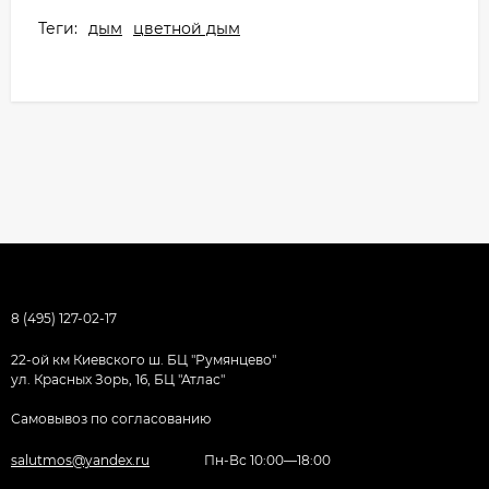
Теги:
дым
цветной дым
8 (495) 127-02-17
22-ой км Киевского ш. БЦ "Румянцево"
ул. Красных Зорь, 16, БЦ "Атлас"
Самовывоз по согласованию
salutmos@yandex.ru
Пн-Вс 10:00—18:00