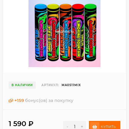
В НАЛИЧИИ
АРТИКУЛ:
MA0511MIX
+
159
бонус(ов) за покупку
1 590
₽
-
+
КУПИТЬ