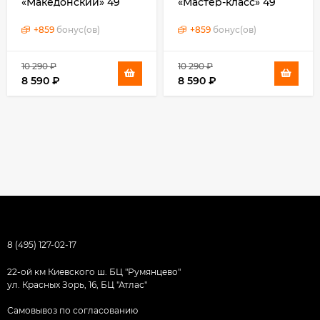
«Македонский» 49
«Мастер-класс» 49
залпов, 1.25" калибр
залпов, 1.25" калибр
+
859
бонус(ов)
+
859
бонус(ов)
10 290
₽
10 290
₽
8 590
₽
8 590
₽
8 (495) 127-02-17
22-ой км Киевского ш. БЦ "Румянцево"
ул. Красных Зорь, 16, БЦ "Атлас"
Самовывоз по согласованию