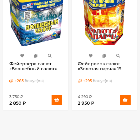
Фейерверк салют
Фейерверк салют
«Волшебный салют»
«Золотая парча» 19
36 залпов, 0.8" калибр
залпов, 1.25" калибр
+
285
бонус(ов)
+
295
бонус(ов)
3 750
₽
4 290
₽
2 850
₽
2 950
₽