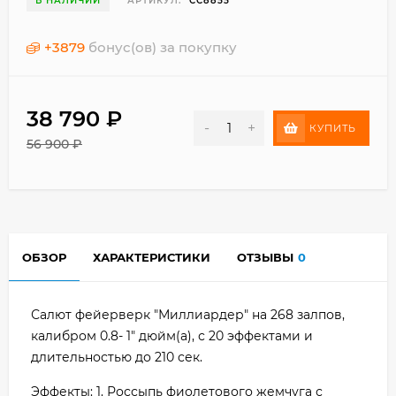
В НАЛИЧИИ
АРТИКУЛ:
СС8855
+
3879
бонус(ов) за покупку
38 790
₽
-
+
КУПИТЬ
56 900
₽
ОБЗОР
ХАРАКТЕРИСТИКИ
ОТЗЫВЫ
0
Салют фейерверк "Миллиардер" на 268 залпов,
калибром 0.8- 1" дюйм(а), с 20 эффектами и
длительностью до 210 сек.
Эффекты: 1. Россыпь фиолетового жемчуга с