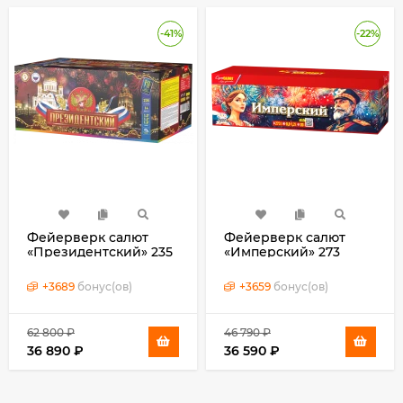
-41%
-22%
Фейерверк салют
Фейерверк салют
«Президентский» 235
«Имперский» 273
залпов, 1- 1.9" калибр
залпов, 0.8- 1.25"
калибр
+
3689
бонус(ов)
+
3659
бонус(ов)
62 800
₽
46 790
₽
36 890
₽
36 590
₽