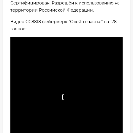
Сертифицирован. Разрешён к использованию на
территории Российской Федерации.
Видео СС8818 фейерверк "ОкеЯн счастья" на 178
залпов: