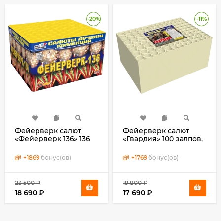
-20%
-11%
Фейерверк салют
Фейерверк салют
«Фейерверк 136» 136
«Гвардия» 100 залпов,
залпов, 1- 1.25" калибр
1.25" калибр
+
1869
бонус(ов)
+
1769
бонус(ов)
23 500
₽
19 800
₽
18 690
₽
17 690
₽