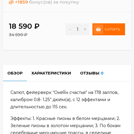
+
1859
бонус(ов) за покупку
18 590
₽
-
+
КУПИТЬ
34 590
₽
ОБЗОР
ХАРАКТЕРИСТИКИ
ОТЗЫВЫ
0
Салют, фейерверк "ОкеЯн счастья" на 178 залпов,
калибром 0.8- 1.25" дюйм(а), с 12 эффектами и
длительностью до 115 сек.
Эффекты: 1. Красные пионы в белом мерцании; 2.
Зеленые пионы в золотом мерцании; 3. По бокам
серебряные мерцающие трассы, в середине