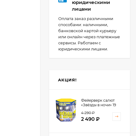
юридическими
лицами
Оплата заказ различными
способами: наличными,
банковской картой курьеру
или онлайн через платежные
сервисы. Работаем с
юридическими лицами.
АКЦИЯ!
Фейерверк салют
«Звёзды в ночи» 19
залпов, 1.25" калибр
4 290
₽
2 490
₽