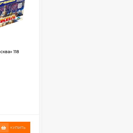
ква» 118
Фейерверк салют
«Противостояние» 150 залпов, 1.5"
калибр
Кол-во залпов:
150
Калибр (дюйм):
1.5
Время (сек):
140
В НАЛИЧИИ
+
2459
бонус(ов)
49 900
₽
КУПИТЬ
КУПИТЬ
24 590
₽