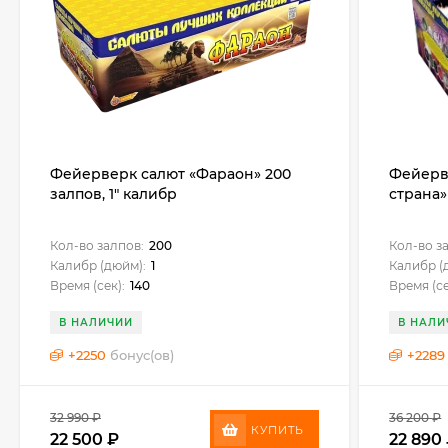
Фейерверк салют «Фараон» 200
Фейерв
залпов, 1" калибр
страна» 
Кол-во залпов:
200
Кол-во з
Калибр (дюйм):
1
Калибр (
Время (сек):
140
Время (се
В НАЛИЧИИ
В НАЛИ
+
2250
бонус(ов)
+
2289
32 990
₽
36 200
₽
КУПИТЬ
22 500
₽
22 890