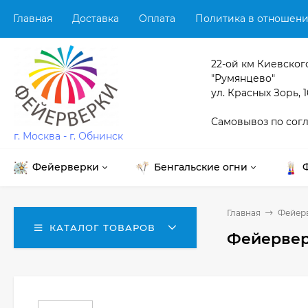
Главная
Доставка
Оплата
Политика в отношени
22-ой км Киевског
"Румянцево"
ул. Красных Зорь, 1
Самовывоз по сог
г. Москва - г. Обнинск
Фейерверки
Бенгальские огни
Главная
Фейер
КАТАЛОГ ТОВАРОВ
Фейерверк