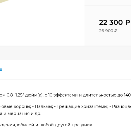
22 300
₽
26 900
₽
0
 0.8- 1.25" дюйм(а), с 10 эффектами и длительностью до 140
рчовые короны; - Пальмы; - Трещащие хризантемы; - Разноц
а и мерцания и др.
ождения, юбилей и любой другой праздник.