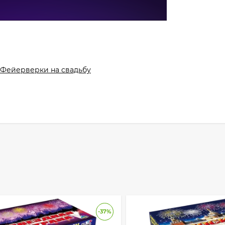
Фейерверки на cвадьбу
-37%