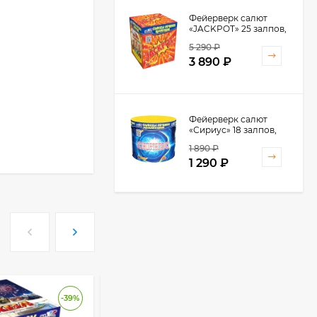
Фейерверк салют
«JACKPOT» 25 залпов,
1.25" калибр
5 290
₽
3 890
₽
Фейерверк салют
«Сириус» 18 залпов,
0.8" калибр
1 890
₽
1 290
₽
-39%
-51