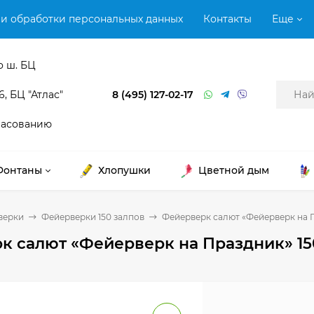
и обработки персональных данных
Контакты
Еще
о ш. БЦ
6, БЦ "Атлас"
8 (495) 127-02-17
ласованию
Фонтаны
Хлопушки
Цветной дым
верки
Фейерверки 150 залпов
Фейерверк салют «Фейерверк на Пр
 салют «Фейерверк на Праздник» 150 з