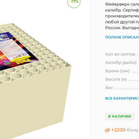
-17%
Фейерверк салют
калибр. Серти
производителей
любой другой п
России. Выгодн
ПОЛНОЕ ОПИСАН
Кол-во залпов
Калибр (дюйм)
Время (сек)
Высота (м)
Вес
ВСЕ ХАРАКТЕРИ
В НАЛИЧИИ
+
2230
бону