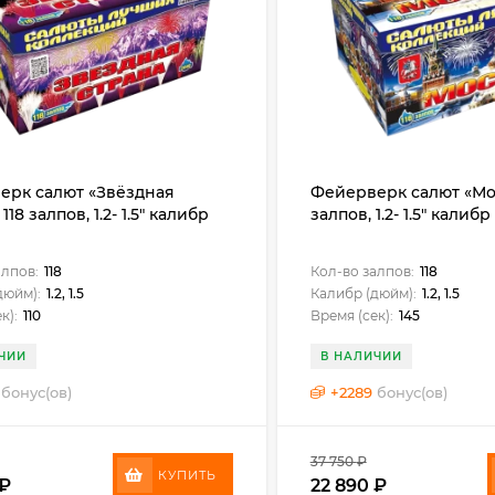
ерк салют «Звёздная
Фейерверк салют «Мос
118 залпов, 1.2- 1.5" калибр
залпов, 1.2- 1.5" калибр
алпов:
118
Кол-во залпов:
118
дюйм):
1.2, 1.5
Калибр (дюйм):
1.2, 1.5
к):
110
Время (сек):
145
ЧИИ
В НАЛИЧИИ
бонус(ов)
+
2289
бонус(ов)
37 750
₽
КУПИТЬ
₽
22 890
₽