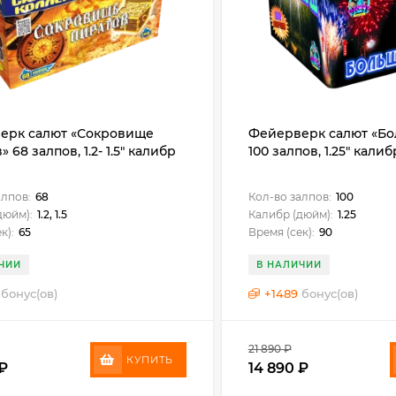
ерк салют «Сокровище
Фейерверк салют «Бо
 68 залпов, 1.2- 1.5" калибр
100 залпов, 1.25" калиб
алпов:
68
Кол-во залпов:
100
дюйм):
1.2, 1.5
Калибр (дюйм):
1.25
к):
65
Время (сек):
90
ЧИИ
В НАЛИЧИИ
бонус(ов)
+
1489
бонус(ов)
21 890
₽
КУПИТЬ
₽
14 890
₽