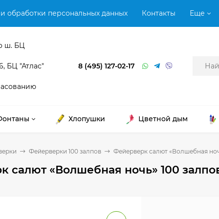
и обработки персональных данных
Контакты
Еще
о ш. БЦ
6, БЦ "Атлас"
8 (495) 127-02-17
ласованию
Фонтаны
Хлопушки
Цветной дым
верки
Фейерверки 100 залпов
Фейерверк салют «Волшебная ночь
 салют «Волшебная ночь» 100 залпов,