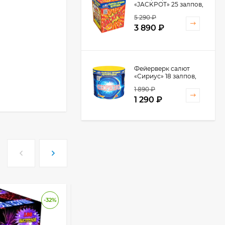
«JACKPOT» 25 залпов,
1.25" калибр
5 290
₽
3 890
₽
Фейерверк салют
«Сириус» 18 залпов,
0.8" калибр
1 890
₽
1 290
₽
-32%
-25