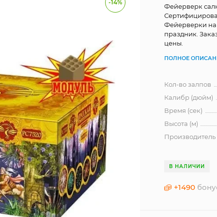
-14%
Фейерверк салю
Сертифицирова
Фейерверки на 
праздник. Зака
цены.
ПОЛНОЕ ОПИСАН
Кол-во залпов
Калибр (дюйм)
Время (сек)
Высота (м)
Производитель
В НАЛИЧИИ
+
1490
бону