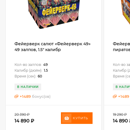
Фейерверк салют «Фейерверк 49»
Фейерв
49 залпов, 1.5" калибр
пиратов»
Кол-во залпов:
49
Кол-во з
Калибр (дюйм):
1.5
Калибр (
Время (сек):
60
Время (се
В НАЛИЧИИ
В НАЛИ
+
1489
бонус(ов)
+
1489
20 390
₽
19 290
₽
КУПИТЬ
14 890
₽
14 890