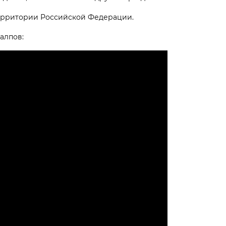
ерритории Российской Федерации.
алпов: