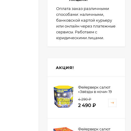
Оплата заказ различными
способами: наличными,
банковской картой курьеру
или онлайн через платежные
сервисы. Работаем с
юридическими лицами.
АКЦИЯ!
Фейерверк салют
«Звёзды в ночи» 19
залпов, 1.25" калибр
4 290
₽
2 490
₽
Фейерверк салют