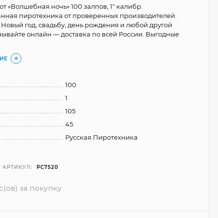
т «Волшебная ночь» 100 залпов, 1" калибр.
нная пиротехника от проверенных производителей.
Новый год, свадьбу, день рождения и любой другой
зывайте онлайн — доставка по всей России. Выгодные
ИЕ
100
1
105
45
Русская Пиротехника
АРТИКУЛ:
РС7520
с(ов) за покупку