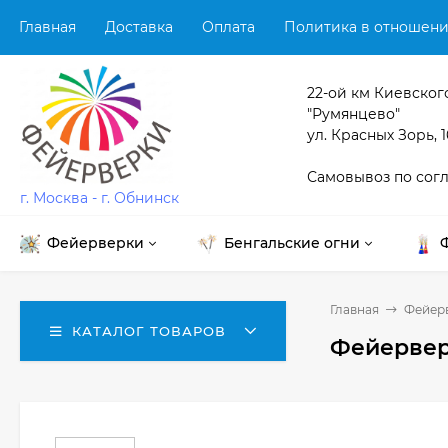
Главная
Доставка
Оплата
Политика в отношени
22-ой км Киевског
"Румянцево"
ул. Красных Зорь, 1
Самовывоз по сог
г. Москва - г. Обнинск
Фейерверки
Бенгальские огни
Главная
Фейер
КАТАЛОГ ТОВАРОВ
Фейерверк