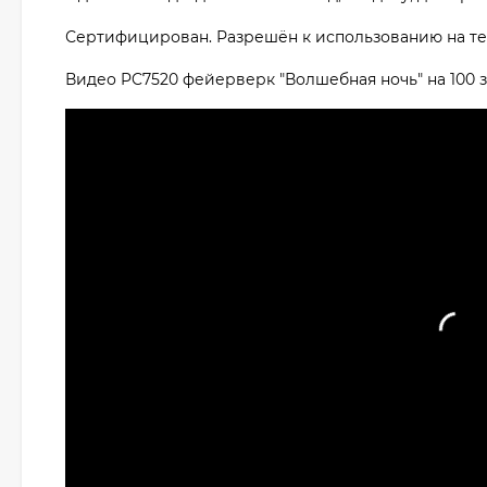
Сертифицирован. Разрешён к использованию на т
Видео PC7520 фейерверк "Волшебная ночь" на 100 з