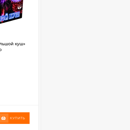
льшой куш»
Фейерверк салют «Весёлый
р
праздник» 100 залпов, 1.25" калибр
Кол-во залпов:
100
Калибр (дюйм):
1.25
Время (сек):
80
В НАЛИЧИИ
+
1489
бонус(ов)
19 890
₽
КУПИТЬ
КУПИТЬ
14 890
₽