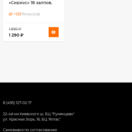
«Сириус» 18 залпов,
0.8" калибр
+
129
бонус(ов)
1 890
₽
1 290
₽
8 (495) 127-02-17
22-ой км Киевского ш. БЦ "Румянцево"
ул. Красных Зорь, 16, БЦ "Атлас"
Самовывоз по согласованию