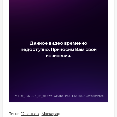
Теги:
12 залпов
Маскарад